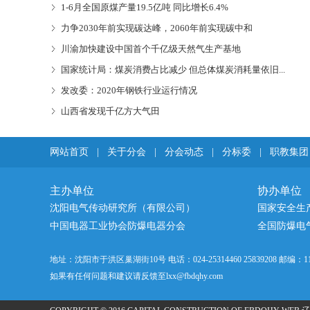
1-6月全国原煤产量19.5亿吨 同比增长6.4%
力争2030年前实现碳达峰，2060年前实现碳中和
川渝加快建设中国首个千亿级天然气生产基地
国家统计局：煤炭消费占比减少 但总体煤炭消耗量依旧...
发改委：2020年钢铁行业运行情况
山西省发现千亿方大气田
网站首页
|
关于分会
|
分会动态
|
分标委
|
职教集团
主办单位
协办单位
沈阳电气传动研究所（有限公司）
国家安全生
中国电器工业协会防爆电器分会
全国防爆电
地址：沈阳市于洪区巢湖街10号 电话：024-25314460 25839208 邮编：1101
如果有任何问题和建议请反馈至lxx@fbdqhy.com