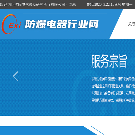
欢迎访问沈阳电气传动研究所（有限公司）网站
8/10/2026, 3:22:16 AM 星期一