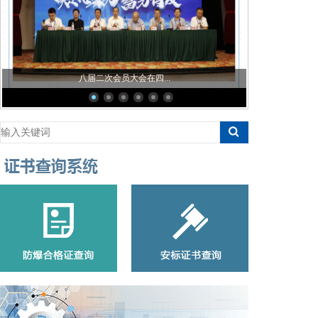
八届二次会员大会在四...