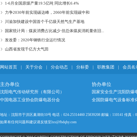
1-6月全国原煤产量19.5亿吨 同比增长6.4%
力争2030年前实现碳达峰，2060年前实现碳中和
川渝加快建设中国首个千亿级天然气生产基地
国家统计局：煤炭消费占比减少 但总体煤炭消耗量依旧...
发改委：2020年钢铁行业运行情况
山西省发现千亿方大气田
网站首页
|
关于分会
|
分会动态
|
分标委
|
职教集团
|
会员名
主办单位
协办单位
沈阳电气传动研究所（有限公司）
国家安全生产沈阳防爆
中国电器工业协会防爆电器分会
全国防爆电气设备标准
地址：沈阳市于洪区巢湖街10号 电话：024-25314460 25839208 邮编：110141 传真：024
如果有任何问题和建议请反馈至lxx@fbdqhy.com