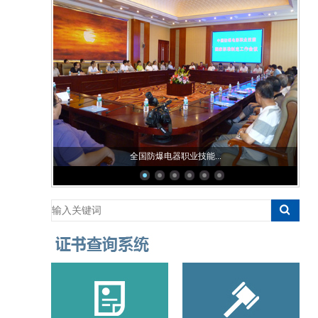
全国防爆电器职业技能...