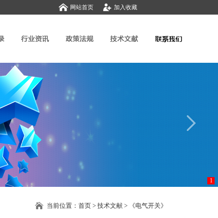
网站首页
加入收藏
1
当前位置：
首页
>
技术文献
>
《电气开关》