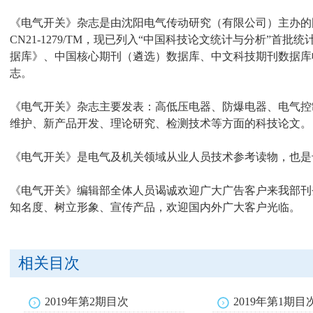
《电气开关》杂志是由沈阳电气传动研究（有限公司）主办的国内外发
CN21-1279/TM，现已列入“中国科技论文统计与分析”首
据库》、中国核心期刊（遴选）数据库、中文科技期刊数据库
志。
《电气开关》杂志主要发表：高低压电器、防爆电器、电气控
维护、新产品开发、理论研究、检测技术等方面的科技论文。
防爆电器分会六届二次...
防爆
《电气开关》是电气及机关领域从业人员技术参考读物，也是
《电气开关》编辑部全体人员谒诚欢迎广大广告客户来我部刊
知名度、树立形象、宣传产品，欢迎国内外广大客户光临。
相关目次
2019年第2期目次
2019年第1期目