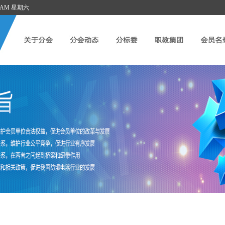
:26 AM 星期六