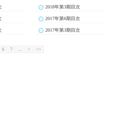
次
2018年第3期目次
次
2017年第6期目次
次
2017年第3期目次
6
7
...
>
>>