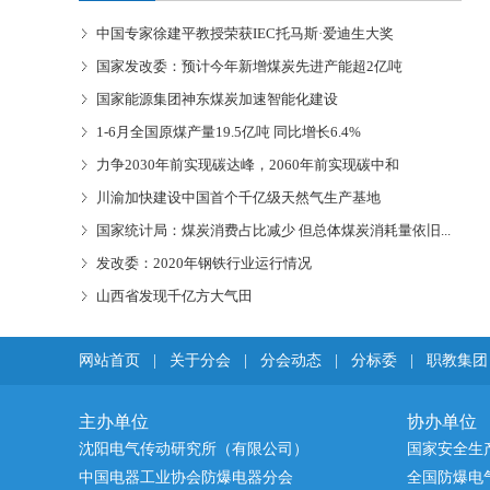
中国专家徐建平教授荣获IEC托马斯·爱迪生大奖
国家发改委：预计今年新增煤炭先进产能超2亿吨
国家能源集团神东煤炭加速智能化建设
1-6月全国原煤产量19.5亿吨 同比增长6.4%
力争2030年前实现碳达峰，2060年前实现碳中和
川渝加快建设中国首个千亿级天然气生产基地
国家统计局：煤炭消费占比减少 但总体煤炭消耗量依旧...
发改委：2020年钢铁行业运行情况
山西省发现千亿方大气田
网站首页
|
关于分会
|
分会动态
|
分标委
|
职教集团
主办单位
协办单位
沈阳电气传动研究所（有限公司）
国家安全生
中国电器工业协会防爆电器分会
全国防爆电