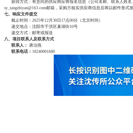
获得方式：有意向的供应商应将报名信息（公司名称、联系人姓名
sy_tangzhiyan
@
163
.com邮箱，采购方核实供应商信息后将以邮件形式
七、响应文件提交
截止时间：
2025年12月
30
日
1
7
点
00分（北京时间）
递交地点：沈阳市于洪区巢湖街
10号
递交方式：邮寄或报送
八、项目联系人及联系方式
联系人：
唐治燕
联系电话：
18240001680