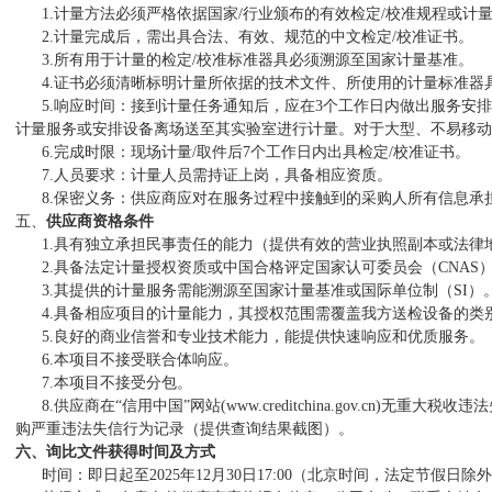
1.计量
方法必须严格依据国家
/行业颁布的有效
检定
/校准
规程或
计
2.计量
完成后，需出具合法、有效、规范的
中文检定
/校准
证书。
3.
所有用于
计量
的
检定
/校准
标准器具必须溯源至
国家计量基准
。
4.
证书必须清晰标明
计量
所依据的技术文件、所使用的计量标准器
5.
响应时间：
接到
计量
任务通知后，应在
3
个工作日内做出服务安排
防爆电器分技术委员会...
防爆
计量
服务或安排设备离场送至其实验室进行
计量
。对于大型、不易移动
6.
完成时限：
现场
计量
/取件后
7
个工作日内出具
检定
/校准
证书。
7.
人员要求：
计量
人员需持证上岗，具备相应资质。
8.
保密义务：
供应商应对在服务过程中接触到的采购人所有信息承
五、
供应商资格条件
1.
具有独立承担民事责任的能力（提供有效的营业执照副本
或法律
2.
具备法定计量授权资质
或
中国合格评定国家认可委员会（
CNA
3.其提供的计量服务需能溯源至国家计量基准或国际单位制（SI）
4.具备相应项目的计量能力，其授权范围需覆盖我方送检设备的类
5.良好的商业信誉和专业技术能力，能提供快速响应和优质服务。
6.
本项目不接受联合体响应。
7.本项目不接受分包。
8
.
供应商在
“
信用中国
”
网站
(
www.creditchina.gov.cn
)无重大税收违法
购严重违法失信行为记录（提供查询结果截图）。
六、询比文件获得时间及方式
时间：即日起至
2025年12月
30
日
1
7
:00（北京时间，法定节假日除