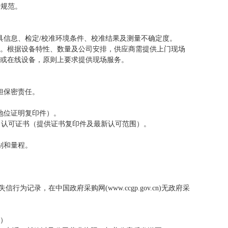
量
规范。
具信息、
检定
/校准
环境条件、
校准
结果及
测量不确定度
。
。根据设备特性、数量及公司安排，供应商需提供上门现场
电器分会八届一次...
黑龙江能源职业学院浙...
或在线设备，原则上要求提供现场服务。
担
保密责任。
地位证明
复印件）。
S）认可证书（提供证书复印件及最新认可范围）。
。
别和量程。
失信行为记录，在中国政府采购网(
www.ccgp.gov.cn
)无政府采
外）